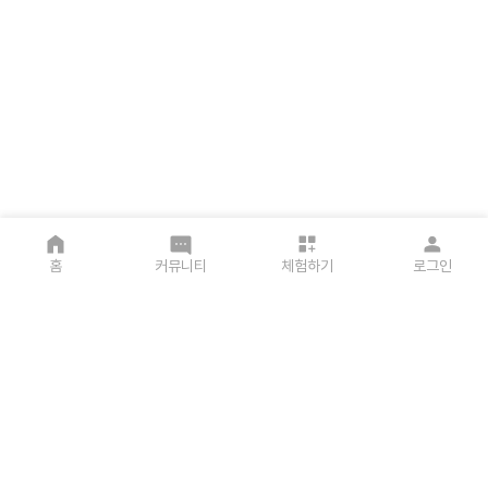
홈
커뮤니티
체험하기
로그인
주식회사 트라이디스
주소 : 서울특별시 강남구 도곡로1길 23, 3층(역삼동)
사업자등록번호 : 309-88-02107
법인 등록번호 : 131111-0642552
메일 주소 : info@trythis.co.kr
COPYRIGHT© trythis ALL RIGHT RESERVED.
요금제 안내
가이드
서비스 이용약관
개인정보 처리방침